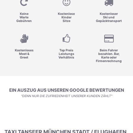
Keine
Kostenlose
Kostenloser
Warte
Kinder
Ski und
Gebühren
Sitze
Gepäcktransport
Kostenloses
Top Preis
Beim Fahrer
Meet &
Leistungs
bezahlen. Bar,
Greet
Verhältnis
Karte oder
Firmenrechnung
EIN AUSZUG AUS UNSEREN GOOGLE BEWERTUNGEN
"DENN NUR DIE ZUFRIEDENHEIT UNSERER KUNDEN ZÄHLT"
TAXI TANSFER MÜNCHEN STADT / FLUGHAFEN