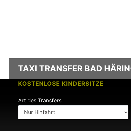
TAXI TRANSFER BAD HÄRI
KOSTENLOSE KINDERSITZE
KEINE GEBÜHREN BEI FLUGVERSPÄ
Art des Transfers