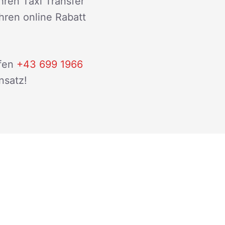
hren Taxi Transfer
ihren online Rabatt
fen
+43 699 1966
nsatz!