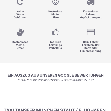
Keine
Kostenlose
Kostenloser
Warte
Kinder
Ski und
Gebühren
Sitze
Gepäcktransport
Kostenloses
Top Preis
Beim Fahrer
Meet &
Leistungs
bezahlen. Bar,
Greet
Verhältnis
Karte oder
Firmenrechnung
EIN AUSZUG AUS UNSEREN GOOGLE BEWERTUNGEN
"DENN NUR DIE ZUFRIEDENHEIT UNSERER KUNDEN ZÄHLT"
TAXI TANSFER MÜNCHEN STADT / FLUGHAFEN