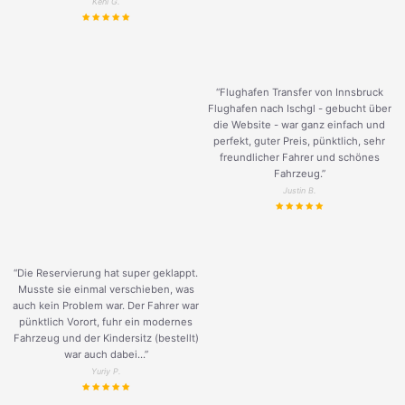
Keni G.
“Flughafen Transfer von Innsbruck
Flughafen nach Ischgl - gebucht über
die Website - war ganz einfach und
perfekt, guter Preis, pünktlich, sehr
freundlicher Fahrer und schönes
Fahrzeug.
”
Justin B.
“Die Reservierung hat super geklappt.
Musste sie einmal verschieben, was
auch kein Problem war. Der Fahrer war
pünktlich Vorort, fuhr ein modernes
Fahrzeug und der Kindersitz (bestellt)
war auch dabei...”
Yuriy P.