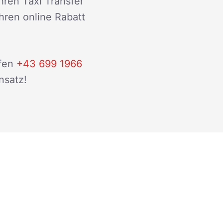
hren Taxi Transfer
ihren online Rabatt
fen
+43 699 1966
nsatz!