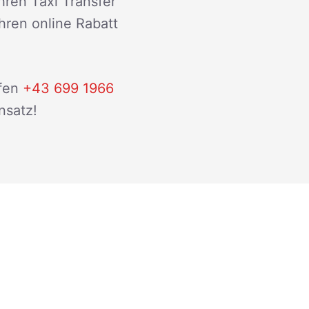
hren Taxi Transfer
ihren online Rabatt
fen
+43 699 1966
nsatz!