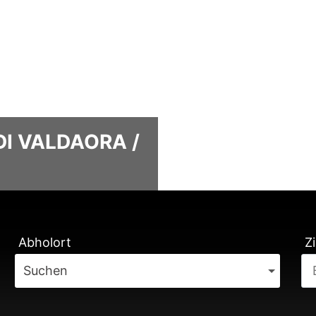
DI VALDAORA /
TUNG
Abholort
Zi
Suchen