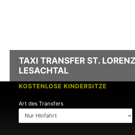
TAXI TRANSFER ST. LOREN
LESACHTAL
KOSTENLOSE KINDERSITZE
KEINE GEBÜHREN BEI FLUGVERSPÄ
Art des Transfers