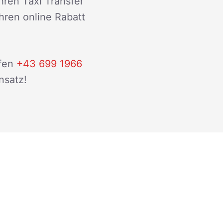
hren Taxi Transfer
ihren online Rabatt
fen
+43 699 1966
nsatz!