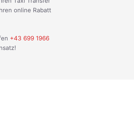
hren Taxi Transfer
ihren online Rabatt
fen
+43 699 1966
nsatz!