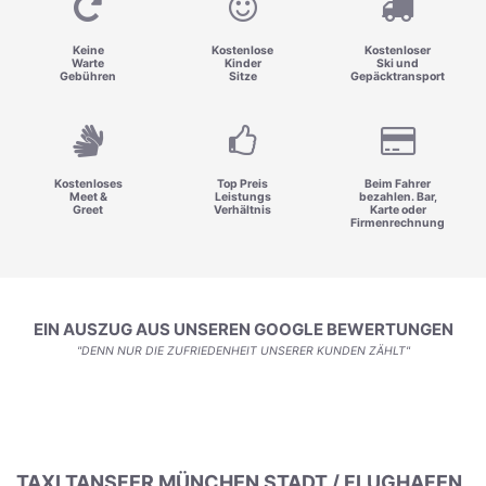
Keine
Kostenlose
Kostenloser
Warte
Kinder
Ski und
Gebühren
Sitze
Gepäcktransport
Kostenloses
Top Preis
Beim Fahrer
Meet &
Leistungs
bezahlen. Bar,
Greet
Verhältnis
Karte oder
Firmenrechnung
EIN AUSZUG AUS UNSEREN GOOGLE BEWERTUNGEN
"DENN NUR DIE ZUFRIEDENHEIT UNSERER KUNDEN ZÄHLT"
TAXI TANSFER MÜNCHEN STADT / FLUGHAFEN