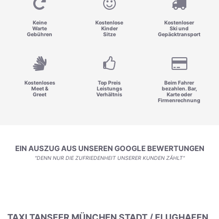
Keine
Kostenlose
Kostenloser
Warte
Kinder
Ski und
Gebühren
Sitze
Gepäcktransport
Kostenloses
Top Preis
Beim Fahrer
Meet &
Leistungs
bezahlen. Bar,
Greet
Verhältnis
Karte oder
Firmenrechnung
EIN AUSZUG AUS UNSEREN GOOGLE BEWERTUNGEN
"DENN NUR DIE ZUFRIEDENHEIT UNSERER KUNDEN ZÄHLT"
TAXI TANSFER MÜNCHEN STADT / FLUGHAFEN