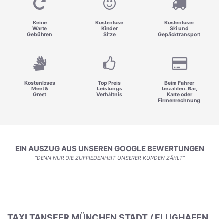
Keine
Kostenlose
Kostenloser
Warte
Kinder
Ski und
Gebühren
Sitze
Gepäcktransport
Kostenloses
Top Preis
Beim Fahrer
Meet &
Leistungs
bezahlen. Bar,
Greet
Verhältnis
Karte oder
Firmenrechnung
EIN AUSZUG AUS UNSEREN GOOGLE BEWERTUNGEN
"DENN NUR DIE ZUFRIEDENHEIT UNSERER KUNDEN ZÄHLT"
TAXI TANSFER MÜNCHEN STADT / FLUGHAFEN