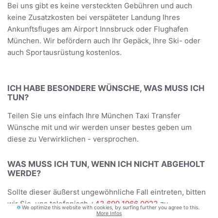
Bei uns gibt es keine versteckten Gebühren und auch
keine Zusatzkosten bei verspäteter Landung Ihres
Ankunftsfluges am Airport Innsbruck oder Flughafen
München. Wir befördern auch Ihr Gepäck, Ihre Ski- oder
auch Sportausrüstung kostenlos.
ICH HABE BESONDERE WÜNSCHE, WAS MUSS ICH
TUN?
Teilen Sie uns einfach Ihre München Taxi Transfer
Wünsche mit und wir werden unser bestes geben um
diese zu Verwirklichen - versprochen.
WAS MUSS ICH TUN, WENN ICH NICHT ABGEHOLT
WERDE?
Sollte dieser äußerst ungewöhnliche Fall eintreten, bitten
wir Sie, uns telefonisch
+43 699 1966 0023
zu
We optimize this website with cookies, by surfing further you agree to this.
More Infos
informieren. Wir werden uns umgehend um Ihr Problem