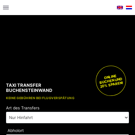
ONLINE
BUCHEN UND
20% SPAREN!
TAXI TRANSFER
BUCHENSTEINWAND
KOSTENLOSE KINDERSITZE
KEINE GEBÜHREN BEI FLUGVERSPÄTUNG
Art des Transfers
Abholort