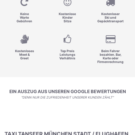
Keine
Kostenlose
Kostenloser
Warte
Kinder
Ski und
Gebühren
Sitze
Gepäcktransport
Kostenloses
Top Preis
Beim Fahrer
Meet &
Leistungs
bezahlen. Bar,
Greet
Verhältnis
Karte oder
Firmenrechnung
EIN AUSZUG AUS UNSEREN GOOGLE BEWERTUNGEN
"DENN NUR DIE ZUFRIEDENHEIT UNSERER KUNDEN ZÄHLT"
TAXI TANSFER MÜNCHEN STADT / FLUGHAFEN