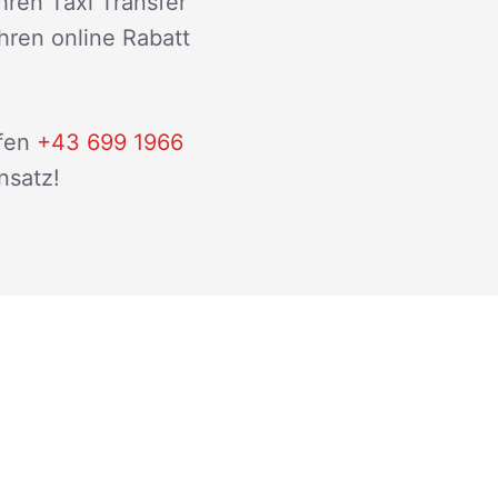
hren Taxi Transfer
ihren online Rabatt
fen
+43 699 1966
nsatz!