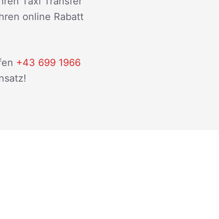
hren Taxi Transfer
ihren online Rabatt
fen
+43 699 1966
nsatz!