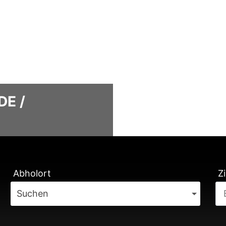
DE /
TUNG
Abholort
Zi
Suchen