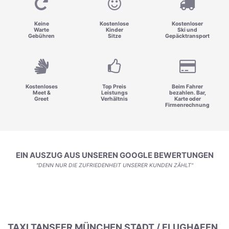
Keine
Kostenlose
Kostenloser
Warte
Kinder
Ski und
Gebühren
Sitze
Gepäcktransport
Kostenloses
Top Preis
Beim Fahrer
Meet &
Leistungs
bezahlen. Bar,
Greet
Verhältnis
Karte oder
Firmenrechnung
EIN AUSZUG AUS UNSEREN GOOGLE BEWERTUNGEN
"DENN NUR DIE ZUFRIEDENHEIT UNSERER KUNDEN ZÄHLT"
TAXI TANSFER MÜNCHEN STADT / FLUGHAFEN