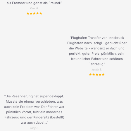
als Fremder und gehst als Freund.
”
Keni G.
“Flughafen Transfer von Innsbruck
Flughafen nach Ischgl - gebucht über
die Website - war ganz einfach und
perfekt, guter Preis, pünktlich, sehr
freundlicher Fahrer und schönes
Fahrzeug.
”
Justin B.
“Die Reservierung hat super geklappt.
Musste sie einmal verschieben, was
auch kein Problem war. Der Fahrer war
pünktlich Vorort, fuhr ein modernes
Fahrzeug und der Kindersitz (bestellt)
war auch dabei...”
Yuriy P.