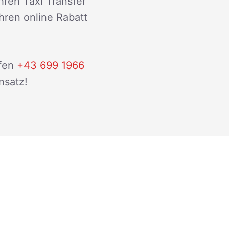
hren Taxi Transfer
ihren online Rabatt
fen
+43 699 1966
nsatz!