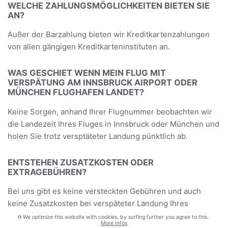
WELCHE ZAHLUNGSMÖGLICHKEITEN BIETEN SIE
AN?
Außer der Barzahlung bieten wir Kreditkartenzahlungen
von allen gängigen Kreditkarteninstituten an.
WAS GESCHIET WENN MEIN FLUG MIT
VERSPÄTUNG AM INNSBRUCK AIRPORT ODER
MÜNCHEN FLUGHAFEN LANDET?
Keine Sorgen, anhand Ihrer Flugnummer beobachten wir
die Landezeit Ihres Fluges in Innsbruck oder München und
holen Sie trotz versptäteter Landung pünktlich ab.
ENTSTEHEN ZUSATZKOSTEN ODER
EXTRAGEBÜHREN?
Bei uns gibt es keine versteckten Gebühren und auch
keine Zusatzkosten bei verspäteter Landung Ihres
Ankunftsfluges am Airport Innsbruck oder Flughafen
We optimize this website with cookies, by surfing further you agree to this.
More Infos
München. Wir befördern auch Ihr Gepäck, Ihre Ski- oder