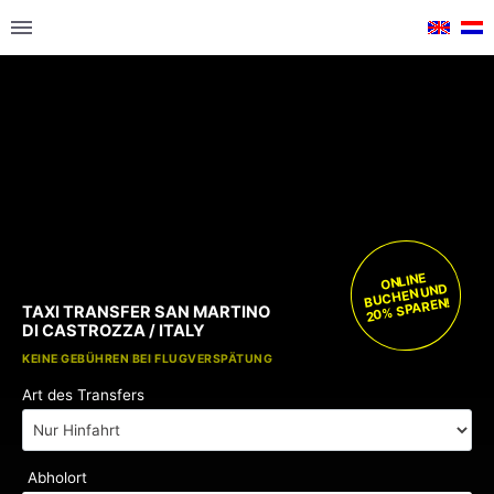
ONLINE
BUCHEN UND
20% SPAREN!
TAXI TRANSFER SAN MARTINO
DI CASTROZZA / ITALY
KOSTENLOSE KINDERSITZE
KEINE GEBÜHREN BEI FLUGVERSPÄTUNG
Art des Transfers
Abholort