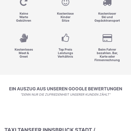
Keine
Kostenlose
Kostenloser
Warte
Kinder
Ski und
Gebühren
Sitze
Gepäcktransport
Kostenloses
Top Preis
Beim Fahrer
Meet &
Leistungs
bezahlen. Bar,
Greet
Verhältnis
Karte oder
Firmenrechnung
EIN AUSZUG AUS UNSEREN GOOGLE BEWERTUNGEN
"DENN NUR DIE ZUFRIEDENHEIT UNSERER KUNDEN ZÄHLT"
TAXI TANSFER INNSBRUCK STADT /