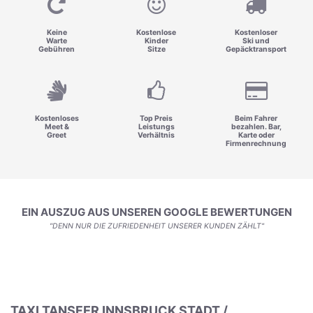
Keine
Kostenlose
Kostenloser
Warte
Kinder
Ski und
Gebühren
Sitze
Gepäcktransport
Kostenloses
Top Preis
Beim Fahrer
Meet &
Leistungs
bezahlen. Bar,
Greet
Verhältnis
Karte oder
Firmenrechnung
EIN AUSZUG AUS UNSEREN GOOGLE BEWERTUNGEN
"DENN NUR DIE ZUFRIEDENHEIT UNSERER KUNDEN ZÄHLT"
TAXI TANSFER INNSBRUCK STADT /