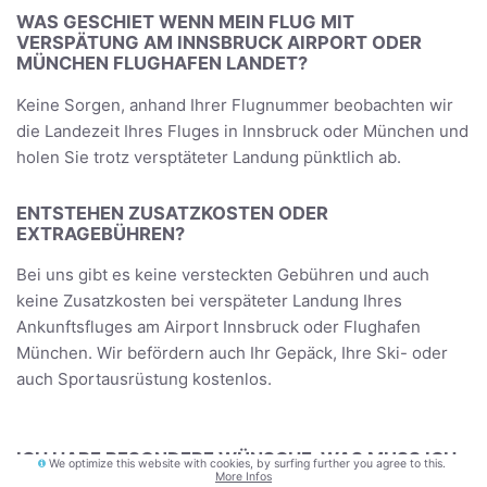
WAS GESCHIET WENN MEIN FLUG MIT
VERSPÄTUNG AM INNSBRUCK AIRPORT ODER
MÜNCHEN FLUGHAFEN LANDET?
Keine Sorgen, anhand Ihrer Flugnummer beobachten wir
die Landezeit Ihres Fluges in Innsbruck oder München und
holen Sie trotz versptäteter Landung pünktlich ab.
ENTSTEHEN ZUSATZKOSTEN ODER
EXTRAGEBÜHREN?
Bei uns gibt es keine versteckten Gebühren und auch
keine Zusatzkosten bei verspäteter Landung Ihres
Ankunftsfluges am Airport Innsbruck oder Flughafen
München. Wir befördern auch Ihr Gepäck, Ihre Ski- oder
auch Sportausrüstung kostenlos.
ICH HABE BESONDERE WÜNSCHE, WAS MUSS ICH
We optimize this website with cookies, by surfing further you agree to this.
TUN?
More Infos