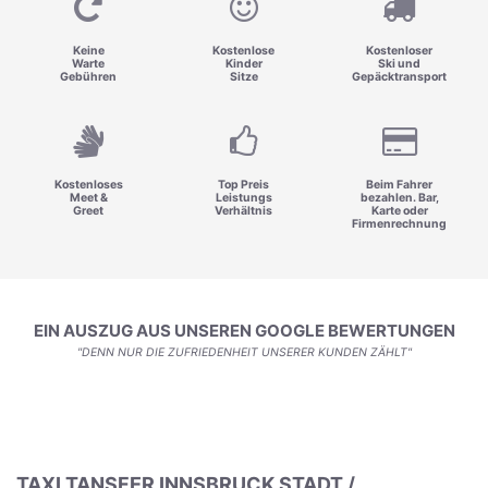
Keine
Kostenlose
Kostenloser
Warte
Kinder
Ski und
Gebühren
Sitze
Gepäcktransport
Kostenloses
Top Preis
Beim Fahrer
Meet &
Leistungs
bezahlen. Bar,
Greet
Verhältnis
Karte oder
Firmenrechnung
EIN AUSZUG AUS UNSEREN GOOGLE BEWERTUNGEN
"DENN NUR DIE ZUFRIEDENHEIT UNSERER KUNDEN ZÄHLT"
TAXI TANSFER INNSBRUCK STADT /