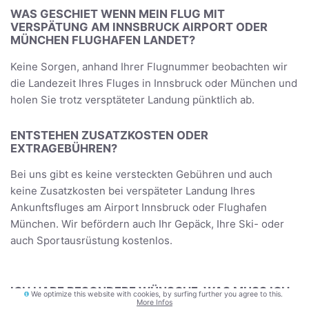
WAS GESCHIET WENN MEIN FLUG MIT
VERSPÄTUNG AM INNSBRUCK AIRPORT ODER
MÜNCHEN FLUGHAFEN LANDET?
Keine Sorgen, anhand Ihrer Flugnummer beobachten wir
die Landezeit Ihres Fluges in Innsbruck oder München und
holen Sie trotz versptäteter Landung pünktlich ab.
ENTSTEHEN ZUSATZKOSTEN ODER
EXTRAGEBÜHREN?
Bei uns gibt es keine versteckten Gebühren und auch
keine Zusatzkosten bei verspäteter Landung Ihres
Ankunftsfluges am Airport Innsbruck oder Flughafen
München. Wir befördern auch Ihr Gepäck, Ihre Ski- oder
auch Sportausrüstung kostenlos.
ICH HABE BESONDERE WÜNSCHE, WAS MUSS ICH
We optimize this website with cookies, by surfing further you agree to this.
TUN?
More Infos