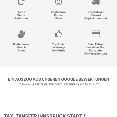
Keine
Kostenlose
Kostenloser
Warte
Kinder
Ski und
Gebühren
Sitze
Gepäcktransport
Kostenloses
Top Preis
Beim Fahrer
Meet &
Leistungs
bezahlen. Bar,
Greet
Verhältnis
Karte oder
Firmenrechnung
EIN AUSZUG AUS UNSEREN GOOGLE BEWERTUNGEN
"DENN NUR DIE ZUFRIEDENHEIT UNSERER KUNDEN ZÄHLT"
TAXI TANSFER INNSBRUCK STADT /