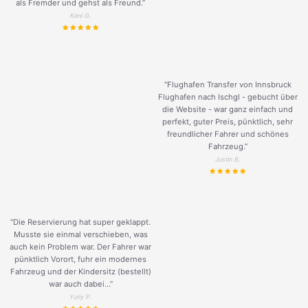
als Fremder und gehst als Freund.
”
Keni G.
“Flughafen Transfer von Innsbruck
Flughafen nach Ischgl - gebucht über
die Website - war ganz einfach und
perfekt, guter Preis, pünktlich, sehr
freundlicher Fahrer und schönes
Fahrzeug.
”
Justin B.
“Die Reservierung hat super geklappt.
Musste sie einmal verschieben, was
auch kein Problem war. Der Fahrer war
pünktlich Vorort, fuhr ein modernes
Fahrzeug und der Kindersitz (bestellt)
war auch dabei...”
Yuriy P.