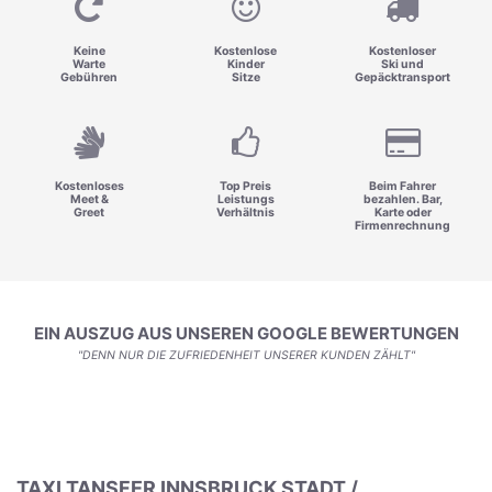
Keine
Kostenlose
Kostenloser
Warte
Kinder
Ski und
Gebühren
Sitze
Gepäcktransport
Kostenloses
Top Preis
Beim Fahrer
Meet &
Leistungs
bezahlen. Bar,
Greet
Verhältnis
Karte oder
Firmenrechnung
EIN AUSZUG AUS UNSEREN GOOGLE BEWERTUNGEN
"DENN NUR DIE ZUFRIEDENHEIT UNSERER KUNDEN ZÄHLT"
TAXI TANSFER INNSBRUCK STADT /