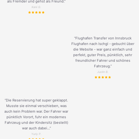
als Fremder und gehst als Freund.
”
Keni G.
“Flughafen Transfer von Innsbruck
Flughafen nach Ischgl - gebucht über
die Website - war ganz einfach und
perfekt, guter Preis, pünktlich, sehr
freundlicher Fahrer und schönes
Fahrzeug.
”
Justin B.
“Die Reservierung hat super geklappt.
Musste sie einmal verschieben, was
auch kein Problem war. Der Fahrer war
pünktlich Vorort, fuhr ein modernes
Fahrzeug und der Kindersitz (bestellt)
war auch dabei...”
Yuriy P.