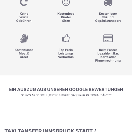
Keine
Kostenlose
Kostenloser
Warte
Kinder
Ski und
Gebühren
Sitze
Gepäcktransport
Kostenloses
Top Preis
Beim Fahrer
Meet &
Leistungs
bezahlen. Bar,
Greet
Verhältnis
Karte oder
Firmenrechnung
EIN AUSZUG AUS UNSEREN GOOGLE BEWERTUNGEN
"DENN NUR DIE ZUFRIEDENHEIT UNSERER KUNDEN ZÄHLT"
TAXI TANSFER INNSBRUCK STADT /