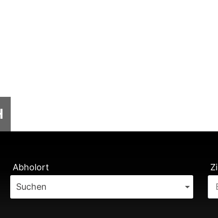
H
TUNG
Abholort
Zi
Suchen