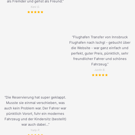
als Fremder und gehst als Freund.
”
Keni G.
“Flughafen Transfer von Innsbruck
Flughafen nach Ischgl - gebucht über
die Website - war ganz einfach und
perfekt, guter Preis, pünktlich, sehr
freundlicher Fahrer und schönes
Fahrzeug.
”
Justin B.
“Die Reservierung hat super geklappt.
Musste sie einmal verschieben, was
auch kein Problem war. Der Fahrer war
pünktlich Vorort, fuhr ein modernes
Fahrzeug und der Kindersitz (bestellt)
war auch dabei...”
Yuriy P.