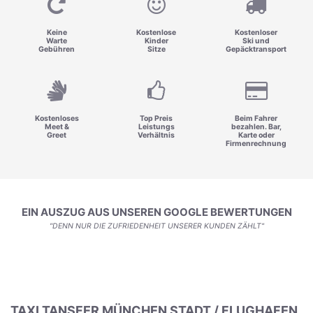
Keine
Kostenlose
Kostenloser
Warte
Kinder
Ski und
Gebühren
Sitze
Gepäcktransport
Kostenloses
Top Preis
Beim Fahrer
Meet &
Leistungs
bezahlen. Bar,
Greet
Verhältnis
Karte oder
Firmenrechnung
EIN AUSZUG AUS UNSEREN GOOGLE BEWERTUNGEN
"DENN NUR DIE ZUFRIEDENHEIT UNSERER KUNDEN ZÄHLT"
TAXI TANSFER MÜNCHEN STADT / FLUGHAFEN