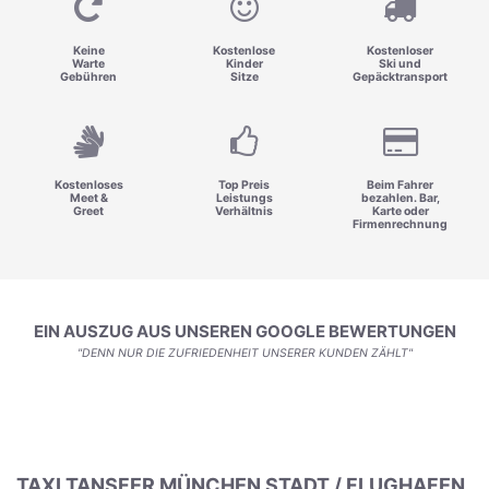
Keine
Kostenlose
Kostenloser
Warte
Kinder
Ski und
Gebühren
Sitze
Gepäcktransport
Kostenloses
Top Preis
Beim Fahrer
Meet &
Leistungs
bezahlen. Bar,
Greet
Verhältnis
Karte oder
Firmenrechnung
EIN AUSZUG AUS UNSEREN GOOGLE BEWERTUNGEN
"DENN NUR DIE ZUFRIEDENHEIT UNSERER KUNDEN ZÄHLT"
TAXI TANSFER MÜNCHEN STADT / FLUGHAFEN