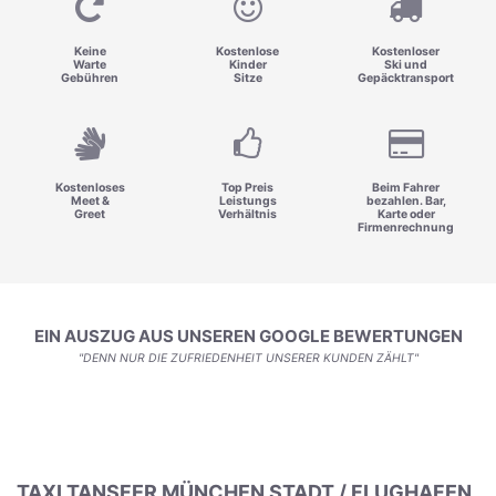
Keine
Kostenlose
Kostenloser
Warte
Kinder
Ski und
Gebühren
Sitze
Gepäcktransport
Kostenloses
Top Preis
Beim Fahrer
Meet &
Leistungs
bezahlen. Bar,
Greet
Verhältnis
Karte oder
Firmenrechnung
EIN AUSZUG AUS UNSEREN GOOGLE BEWERTUNGEN
"DENN NUR DIE ZUFRIEDENHEIT UNSERER KUNDEN ZÄHLT"
TAXI TANSFER MÜNCHEN STADT / FLUGHAFEN