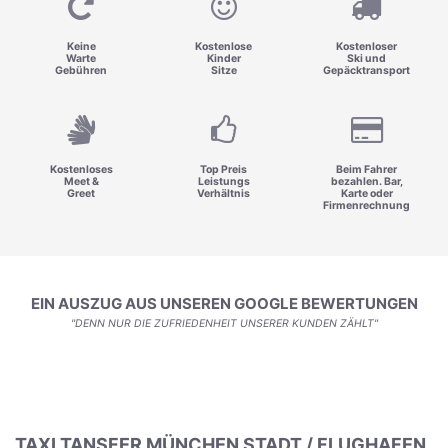
Keine
Kostenlose
Kostenloser
Warte
Kinder
Ski und
Gebühren
Sitze
Gepäcktransport
Kostenloses
Top Preis
Beim Fahrer
Meet &
Leistungs
bezahlen. Bar,
Greet
Verhältnis
Karte oder
Firmenrechnung
EIN AUSZUG AUS UNSEREN GOOGLE BEWERTUNGEN
"DENN NUR DIE ZUFRIEDENHEIT UNSERER KUNDEN ZÄHLT"
TAXI TANSFER MÜNCHEN STADT / FLUGHAFEN