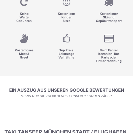
Keine
Kostenlose
Kostenloser
Warte
Kinder
Ski und
Gebühren
Sitze
Gepäcktransport
Kostenloses
Top Preis
Beim Fahrer
Meet &
Leistungs
bezahlen. Bar,
Greet
Verhältnis
Karte oder
Firmenrechnung
EIN AUSZUG AUS UNSEREN GOOGLE BEWERTUNGEN
"DENN NUR DIE ZUFRIEDENHEIT UNSERER KUNDEN ZÄHLT"
TAXI TANSFER MÜNCHEN STADT / FLUGHAFEN