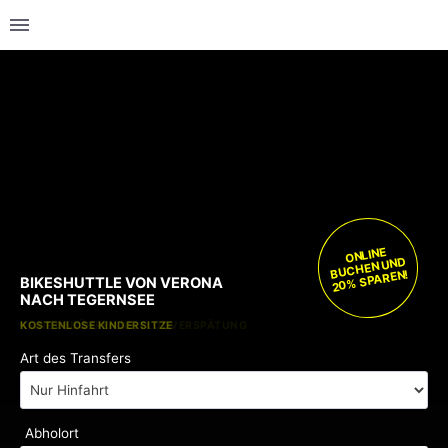
ONLINE
BUCHEN UND
20% SPAREN!
BIKESHUTTLE VON VERONA
NACH TEGERNSEE
KOSTENLOSE KINDERSITZE
KEINE GEBÜHREN BEI FLUGVERSPÄTUNG
Art des Transfers
Abholort