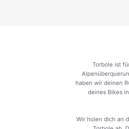
Torbole ist f
Alpenüberquerung
haben wir deinen Rü
deines Bikes i
Wir holen dich an 
Torbole ab. 