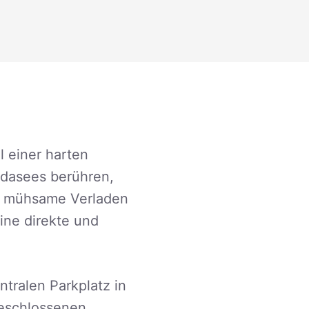
l einer harten
rdasees berühren,
das mühsame Verladen
ine direkte und
tralen Parkplatz in
geschlossenen