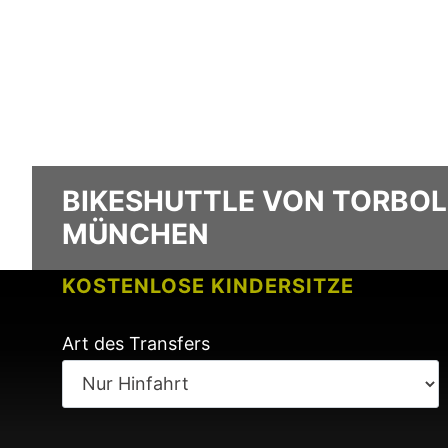
BIKESHUTTLE VON TORBO
MÜNCHEN
KOSTENLOSE KINDERSITZE
KEINE GEBÜHREN BEI FLUGVERSPÄ
Art des Transfers