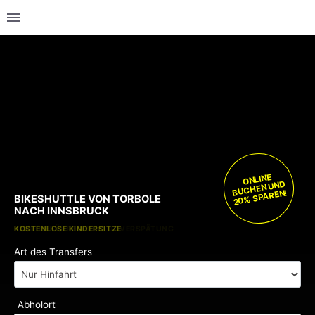
ONLINE
BUCHEN UND
20% SPAREN!
BIKESHUTTLE VON TORBOLE
NACH INNSBRUCK
KOSTENLOSE KINDERSITZE
KEINE GEBÜHREN BEI FLUGVERSPÄTUNG
Art des Transfers
Abholort