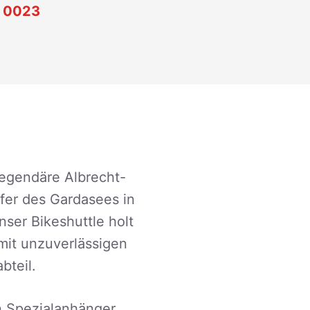
 0023
 legendäre Albrecht-
fer des Gardasees in
ser Bikeshuttle holt
 mit unzuverlässigen
bteil.
n Spezialanhänger