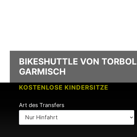
BIKESHUTTLE VON TORBO
GARMISCH
KOSTENLOSE KINDERSITZE
KEINE GEBÜHREN BEI FLUGVERSPÄ
Art des Transfers