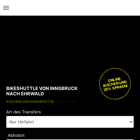
ONLINE
BUCHEN UND
20% SPAREN!
BIKESHUTTLE VON INNSBRUCK
NACH EHRWALD
KOSTENLOSE KINDERSITZE
KEINE GEBÜHREN BEI FLUGVERSPÄTUNG
Art des Transfers
Abholort