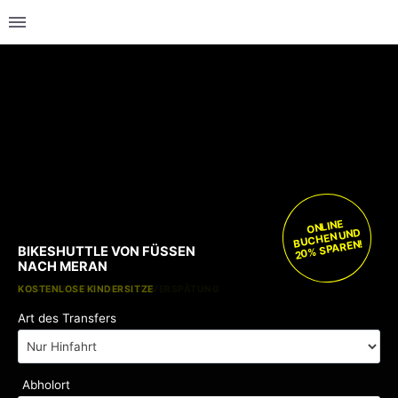
ONLINE
BUCHEN UND
20% SPAREN!
BIKESHUTTLE VON FÜSSEN
NACH MERAN
KOSTENLOSE KINDERSITZE
KEINE GEBÜHREN BEI FLUGVERSPÄTUNG
Art des Transfers
Abholort