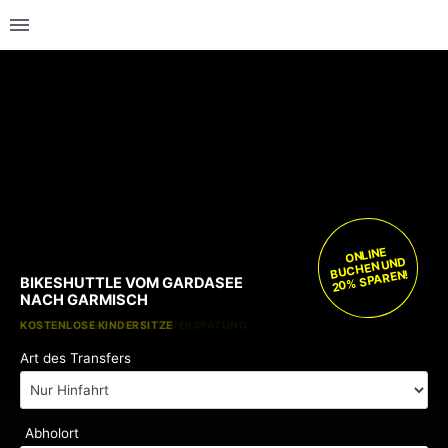
ONLINE
BUCHEN UND
20% SPAREN!
BIKESHUTTLE VOM GARDASEE
NACH GARMISCH
KOSTENLOSE KINDERSITZE
KEINE GEBÜHREN BEI FLUGVERSPÄTUNG
Art des Transfers
Abholort