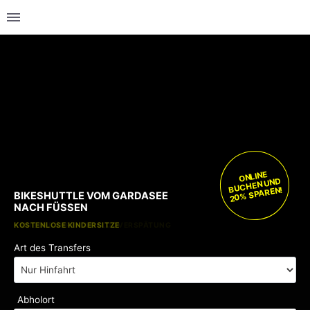
ONLINE
BUCHEN UND
20% SPAREN!
BIKESHUTTLE VOM GARDASEE
NACH FÜSSEN
KOSTENLOSE KINDERSITZE
KEINE GEBÜHREN BEI FLUGVERSPÄTUNG
Art des Transfers
Abholort