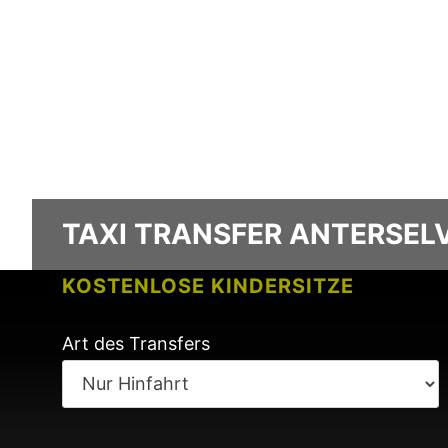
TAXI TRANSFER ANTERSELVA
KOSTENLOSE KINDERSITZE
KEINE GEBÜHREN BEI FLUGVERSPÄ
Art des Transfers