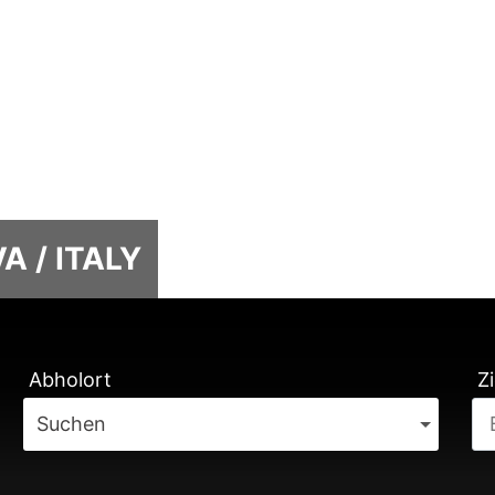
 / ITALY
TUNG
Abholort
Zi
Suchen