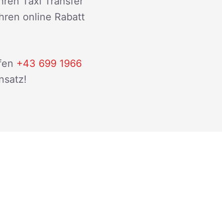
hren Taxi Transfer
ihren online Rabatt
fen
+43 699 1966
nsatz!