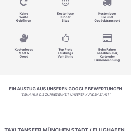
Keine
Kostenlose
Kostenloser
Warte
Kinder
Ski und
Gebühren
Sitze
Gepäcktransport
Kostenloses
Top Preis
Beim Fahrer
Meet &
Leistungs
bezahlen. Bar,
Greet
Verhältnis
Karte oder
Firmenrechnung
EIN AUSZUG AUS UNSEREN GOOGLE BEWERTUNGEN
"DENN NUR DIE ZUFRIEDENHEIT UNSERER KUNDEN ZÄHLT"
TAXI TANSFER MÜNCHEN STADT / FLUGHAFEN