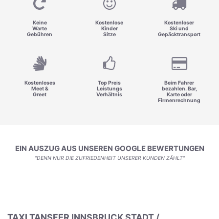
Keine
Kostenlose
Kostenloser
Warte
Kinder
Ski und
Gebühren
Sitze
Gepäcktransport
Kostenloses
Top Preis
Beim Fahrer
Meet &
Leistungs
bezahlen. Bar,
Greet
Verhältnis
Karte oder
Firmenrechnung
EIN AUSZUG AUS UNSEREN GOOGLE BEWERTUNGEN
"DENN NUR DIE ZUFRIEDENHEIT UNSERER KUNDEN ZÄHLT"
TAXI TANSFER INNSBRUCK STADT /