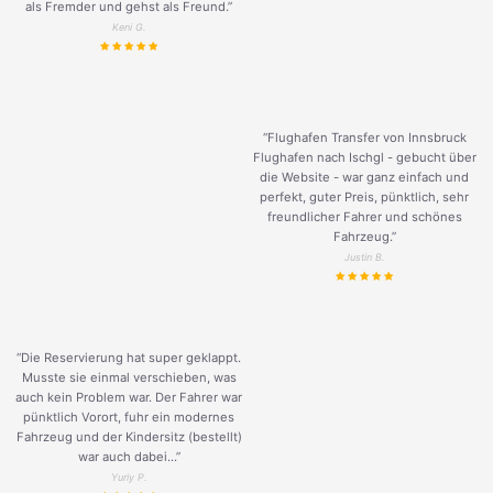
als Fremder und gehst als Freund.
”
Keni G.
“Flughafen Transfer von Innsbruck
Flughafen nach Ischgl - gebucht über
die Website - war ganz einfach und
perfekt, guter Preis, pünktlich, sehr
freundlicher Fahrer und schönes
Fahrzeug.
”
Justin B.
“Die Reservierung hat super geklappt.
Musste sie einmal verschieben, was
auch kein Problem war. Der Fahrer war
pünktlich Vorort, fuhr ein modernes
Fahrzeug und der Kindersitz (bestellt)
war auch dabei...”
Yuriy P.