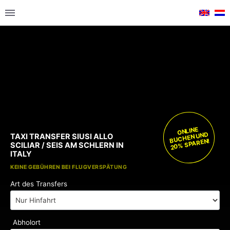
ONLINE
BUCHEN UND
TAXI TRANSFER SIUSI ALLO
20% SPAREN!
SCILIAR / SEIS AM SCHLERN IN
ITALY
KOSTENLOSE KINDERSITZE
KEINE GEBÜHREN BEI FLUGVERSPÄTUNG
Art des Transfers
Abholort