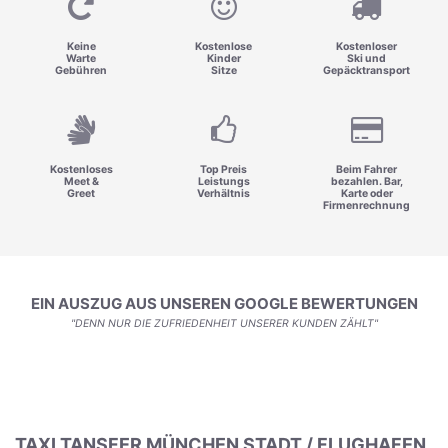
Keine
Kostenlose
Kostenloser
Warte
Kinder
Ski und
Gebühren
Sitze
Gepäcktransport
Kostenloses
Top Preis
Beim Fahrer
Meet &
Leistungs
bezahlen. Bar,
Greet
Verhältnis
Karte oder
Firmenrechnung
EIN AUSZUG AUS UNSEREN GOOGLE BEWERTUNGEN
"DENN NUR DIE ZUFRIEDENHEIT UNSERER KUNDEN ZÄHLT"
TAXI TANSFER MÜNCHEN STADT / FLUGHAFEN