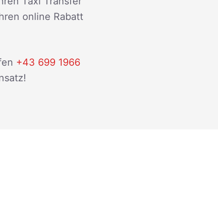
hren Taxi Transfer
ihren online Rabatt
fen
+43 699 1966
nsatz!