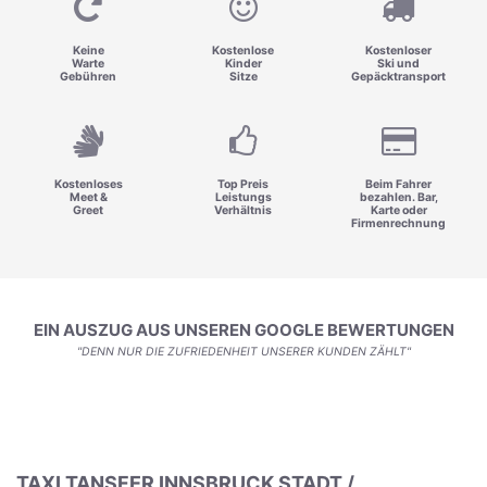
Keine
Kostenlose
Kostenloser
Warte
Kinder
Ski und
Gebühren
Sitze
Gepäcktransport
Kostenloses
Top Preis
Beim Fahrer
Meet &
Leistungs
bezahlen. Bar,
Greet
Verhältnis
Karte oder
Firmenrechnung
EIN AUSZUG AUS UNSEREN GOOGLE BEWERTUNGEN
"DENN NUR DIE ZUFRIEDENHEIT UNSERER KUNDEN ZÄHLT"
TAXI TANSFER INNSBRUCK STADT /