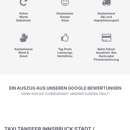
Keine
Kostenlose
Kostenloser
Warte
Kinder
Ski und
Gebühren
Sitze
Gepäcktransport
Kostenloses
Top Preis
Beim Fahrer
Meet &
Leistungs
bezahlen. Bar,
Greet
Verhältnis
Karte oder
Firmenrechnung
EIN AUSZUG AUS UNSEREN GOOGLE BEWERTUNGEN
"DENN NUR DIE ZUFRIEDENHEIT UNSERER KUNDEN ZÄHLT"
TAXI TANSFER INNSBRUCK STADT /