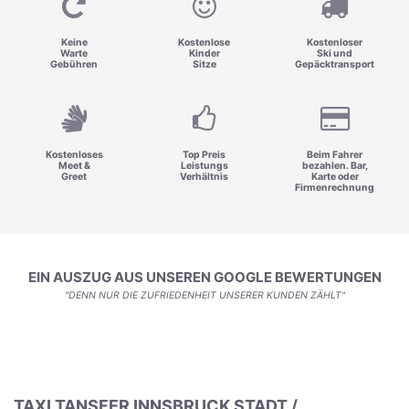
Keine
Kostenlose
Kostenloser
Warte
Kinder
Ski und
Gebühren
Sitze
Gepäcktransport
Kostenloses
Top Preis
Beim Fahrer
Meet &
Leistungs
bezahlen. Bar,
Greet
Verhältnis
Karte oder
Firmenrechnung
EIN AUSZUG AUS UNSEREN GOOGLE BEWERTUNGEN
"DENN NUR DIE ZUFRIEDENHEIT UNSERER KUNDEN ZÄHLT"
TAXI TANSFER INNSBRUCK STADT /