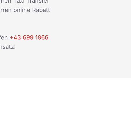
hren Taxi Transfer
ihren online Rabatt
fen
+43 699 1966
nsatz!