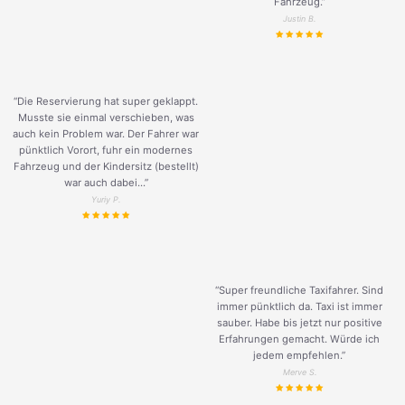
Fahrzeug.
”
Justin B.
“Die Reservierung hat super geklappt.
Musste sie einmal verschieben, was
auch kein Problem war. Der Fahrer war
pünktlich Vorort, fuhr ein modernes
Fahrzeug und der Kindersitz (bestellt)
war auch dabei...”
Yuriy P.
“Super freundliche Taxifahrer. Sind
immer pünktlich da. Taxi ist immer
sauber. Habe bis jetzt nur positive
Erfahrungen gemacht. Würde ich
jedem empfehlen.”
Merve S.