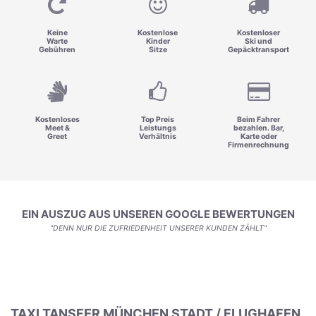
Keine
Kostenlose
Kostenloser
Warte
Kinder
Ski und
Gebühren
Sitze
Gepäcktransport
Kostenloses
Top Preis
Beim Fahrer
Meet &
Leistungs
bezahlen. Bar,
Greet
Verhältnis
Karte oder
Firmenrechnung
EIN AUSZUG AUS UNSEREN GOOGLE BEWERTUNGEN
"DENN NUR DIE ZUFRIEDENHEIT UNSERER KUNDEN ZÄHLT"
TAXI TANSFER MÜNCHEN STADT / FLUGHAFEN