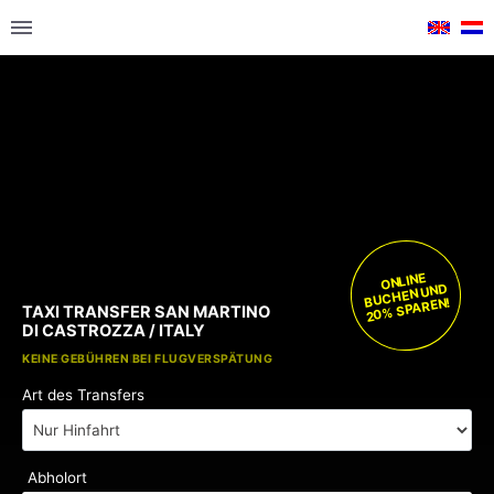
ONLINE
BUCHEN UND
20% SPAREN!
TAXI TRANSFER SAN MARTINO
DI CASTROZZA / ITALY
KOSTENLOSE KINDERSITZE
KEINE GEBÜHREN BEI FLUGVERSPÄTUNG
Art des Transfers
Abholort