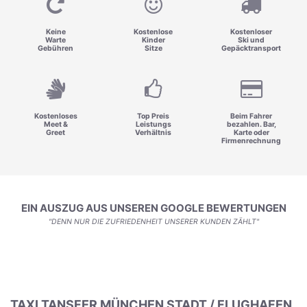
Keine
Kostenlose
Kostenloser
Warte
Kinder
Ski und
Gebühren
Sitze
Gepäcktransport
Kostenloses
Top Preis
Beim Fahrer
Meet &
Leistungs
bezahlen. Bar,
Greet
Verhältnis
Karte oder
Firmenrechnung
EIN AUSZUG AUS UNSEREN GOOGLE BEWERTUNGEN
"DENN NUR DIE ZUFRIEDENHEIT UNSERER KUNDEN ZÄHLT"
TAXI TANSFER MÜNCHEN STADT / FLUGHAFEN