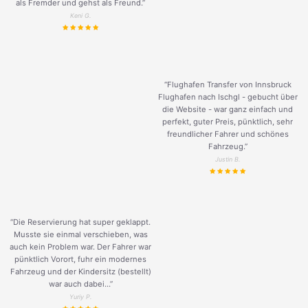
als Fremder und gehst als Freund.
”
Keni G.
“Flughafen Transfer von Innsbruck
Flughafen nach Ischgl - gebucht über
die Website - war ganz einfach und
perfekt, guter Preis, pünktlich, sehr
freundlicher Fahrer und schönes
Fahrzeug.
”
Justin B.
“Die Reservierung hat super geklappt.
Musste sie einmal verschieben, was
auch kein Problem war. Der Fahrer war
pünktlich Vorort, fuhr ein modernes
Fahrzeug und der Kindersitz (bestellt)
war auch dabei...”
Yuriy P.