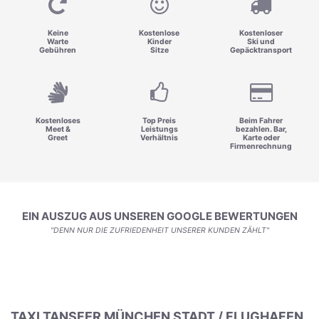
Keine
Kostenlose
Kostenloser
Warte
Kinder
Ski und
Gebühren
Sitze
Gepäcktransport
Kostenloses
Top Preis
Beim Fahrer
Meet &
Leistungs
bezahlen. Bar,
Greet
Verhältnis
Karte oder
Firmenrechnung
EIN AUSZUG AUS UNSEREN GOOGLE BEWERTUNGEN
"DENN NUR DIE ZUFRIEDENHEIT UNSERER KUNDEN ZÄHLT"
TAXI TANSFER MÜNCHEN STADT / FLUGHAFEN