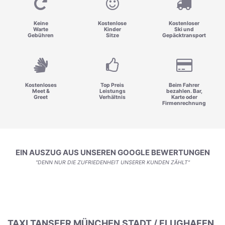
Keine
Kostenlose
Kostenloser
Warte
Kinder
Ski und
Gebühren
Sitze
Gepäcktransport
Kostenloses
Top Preis
Beim Fahrer
Meet &
Leistungs
bezahlen. Bar,
Greet
Verhältnis
Karte oder
Firmenrechnung
EIN AUSZUG AUS UNSEREN GOOGLE BEWERTUNGEN
"DENN NUR DIE ZUFRIEDENHEIT UNSERER KUNDEN ZÄHLT"
TAXI TANSFER MÜNCHEN STADT / FLUGHAFEN