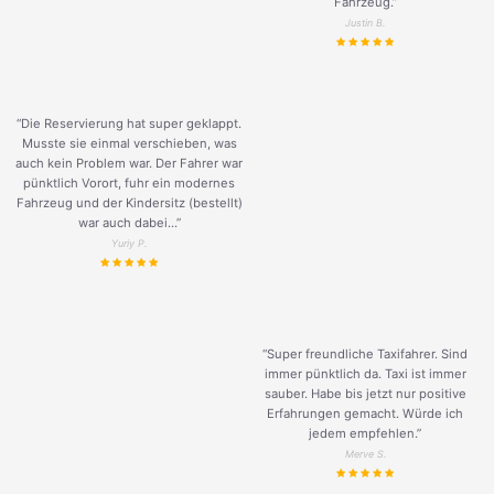
Fahrzeug.
”
Justin B.
“Die Reservierung hat super geklappt.
Musste sie einmal verschieben, was
auch kein Problem war. Der Fahrer war
pünktlich Vorort, fuhr ein modernes
Fahrzeug und der Kindersitz (bestellt)
war auch dabei...”
Yuriy P.
“Super freundliche Taxifahrer. Sind
immer pünktlich da. Taxi ist immer
sauber. Habe bis jetzt nur positive
Erfahrungen gemacht. Würde ich
jedem empfehlen.”
Merve S.