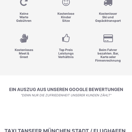
Keine
Kostenlose
Kostenloser
Warte
Kinder
Ski und
Gebühren
Sitze
Gepäcktransport
Kostenloses
Top Preis
Beim Fahrer
Meet &
Leistungs
bezahlen. Bar,
Greet
Verhältnis
Karte oder
Firmenrechnung
EIN AUSZUG AUS UNSEREN GOOGLE BEWERTUNGEN
"DENN NUR DIE ZUFRIEDENHEIT UNSERER KUNDEN ZÄHLT"
TAXI TANSFER MÜNCHEN STADT / FLUGHAFEN