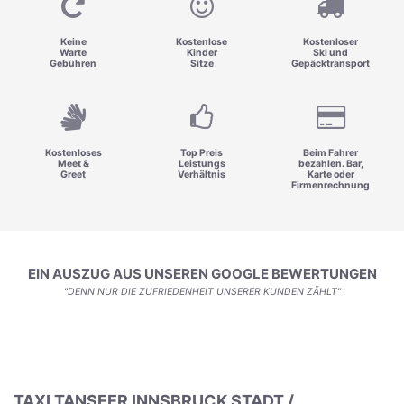
Keine
Kostenlose
Kostenloser
Warte
Kinder
Ski und
Gebühren
Sitze
Gepäcktransport
Kostenloses
Top Preis
Beim Fahrer
Meet &
Leistungs
bezahlen. Bar,
Greet
Verhältnis
Karte oder
Firmenrechnung
EIN AUSZUG AUS UNSEREN GOOGLE BEWERTUNGEN
"DENN NUR DIE ZUFRIEDENHEIT UNSERER KUNDEN ZÄHLT"
TAXI TANSFER INNSBRUCK STADT /